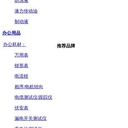
防冻液
液力传动油
制动液
办公用品
办公耗材：
推荐品牌
万用表
钳形表
电流钳
相序/电机转向
电缆测试仪/跟踪仪
伏安表
漏电开关测试仪