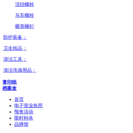
活结螺栓
马车螺栓
蝶形螺钉
防护装备：
卫生纸品：
清洁工具：
清洁洗涤用品：
复印纸
档案盒
首页
电子营业执照
预售活动
限时秒杀
品牌馆