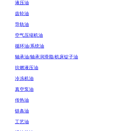
液压油
齿轮油
导轨油
空气压缩机油
循环油/系统油
轴承油/轴承润滑脂/机床锭子油
抗燃液压油
冷冻机油
真空泵油
传热油
链条油
工艺油